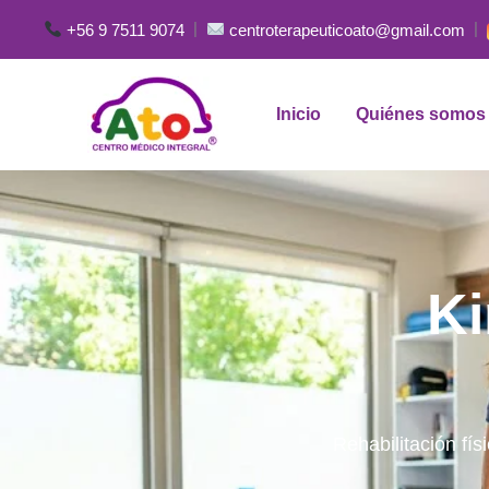
Ir
|
|
+56 9 7511 9074
centroterapeuticoato@gmail.com
al
contenido
Inicio
Quiénes somos
Ki
Rehabilitación fís