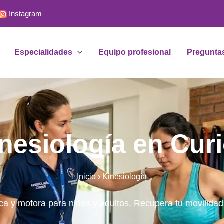
Instagram
Especialidades
Equipo profesional
Preguntas
nesiología en Cur
Inicio
› Kinesiología
ica y motora para niños y adultos. Recupera tu movilidad